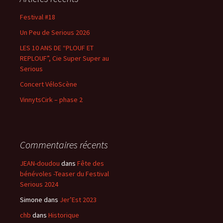
r
c
Festival #18
h
Un Peu de Serious 2026
e
r
LES 10 ANS DE “PLOUF ET
REPLOUF”, Cie Super Super au
:
Serious
Concert VéloScène
VinnytsCirk – phase 2
Commentaires récents
JEAN-doudou
dans
Fête des
bénévoles -Teaser du Festival
Serious 2024
Simone
dans
Jer’Est 2023
chb
dans
Historique