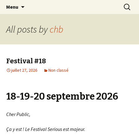
Connexion Humanitaire Bisontine
Skip
Recherc
The Serious Road Trip
Menu
to
content
All posts by
chb
Festival #18
juillet 27, 2026
Non classé
18-19-20 septembre 2026
Cher Public,
Ça y est ! Le Festival Serious est majeur.