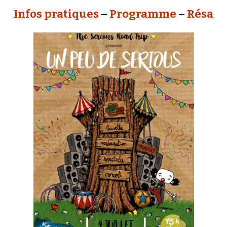
Infos pratiques
–
Programme
–
Résa