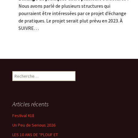
Nous avons parlé de plusieurs structures qui
pourraient être intéressées par ce projet d’échange
de pratiques. Le projet serait plut prévu en 2023. À
SUIVRE…
R
e
c
h
e
Articles récents
r
c
Festival #18
h
Un Peu de Serious 2026
e
r
LES 10 ANS DE “PLOUF ET