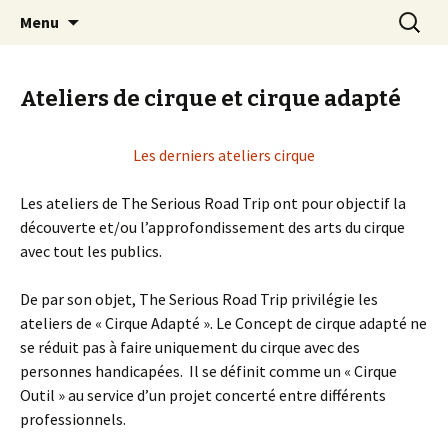
Connexion Humanitaire Bisontine
Skip
Recherc
The Serious Road Trip
Menu
to
content
Ateliers de cirque et cirque adapté
Les derniers ateliers cirque
Les ateliers de The Serious Road Trip ont pour objectif la
découverte et/ou l’approfondissement des arts du cirque
avec tout les publics.
De par son objet, The Serious Road Trip privilégie les
ateliers de « Cirque Adapté ». Le Concept de cirque adapté ne
se réduit pas à faire uniquement du cirque avec des
personnes handicapées. Il se définit comme un « Cirque
Outil » au service d’un projet concerté entre différents
professionnels.