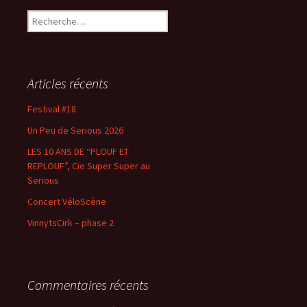
R
e
c
h
e
Articles récents
r
c
Festival #18
h
Un Peu de Serious 2026
e
r
LES 10 ANS DE “PLOUF ET
REPLOUF”, Cie Super Super au
:
Serious
Concert VéloScène
VinnytsCirk – phase 2
Commentaires récents