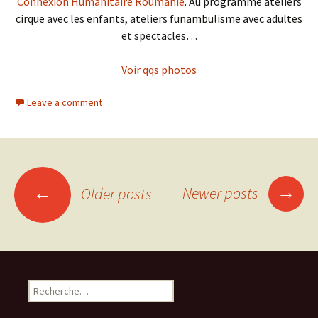
Connexion Humanitaire Roumanie
. Au programme ateliers
cirque avec les enfants, ateliers funambulisme avec adultes
et spectacles…
Voir qqs photos
Leave a comment
→
←
Newer posts
Older posts
Posts
navigation
R
e
c