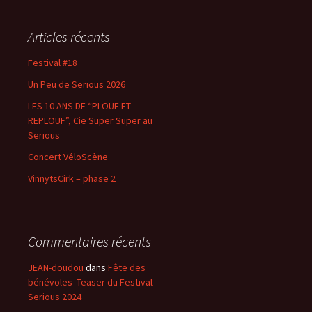
h
e
Articles récents
r
c
Festival #18
h
Un Peu de Serious 2026
e
r
LES 10 ANS DE “PLOUF ET
REPLOUF”, Cie Super Super au
:
Serious
Concert VéloScène
VinnytsCirk – phase 2
Commentaires récents
JEAN-doudou
dans
Fête des
bénévoles -Teaser du Festival
Serious 2024