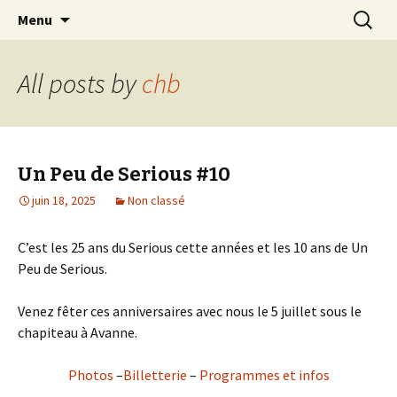
Connexion Humanitaire Bisontine
Skip
Recherc
The Serious Road Trip
Menu
to
content
All posts by
chb
Un Peu de Serious #10
juin 18, 2025
Non classé
C’est les 25 ans du Serious cette années et les 10 ans de Un
Peu de Serious.
Venez fêter ces anniversaires avec nous le 5 juillet sous le
chapiteau à Avanne.
Photos
–
Billetterie
–
Programmes et infos