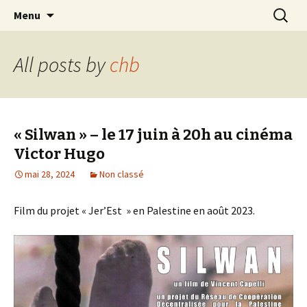
Connexion Humanitaire Bisontine
Skip
Recherc
The Serious Road Trip
Menu
to
content
All posts by
chb
« Silwan » – le 17 juin à 20h au cinéma
Victor Hugo
mai 28, 2024
Non classé
Film du projet « Jer’Est » en Palestine en août 2023.