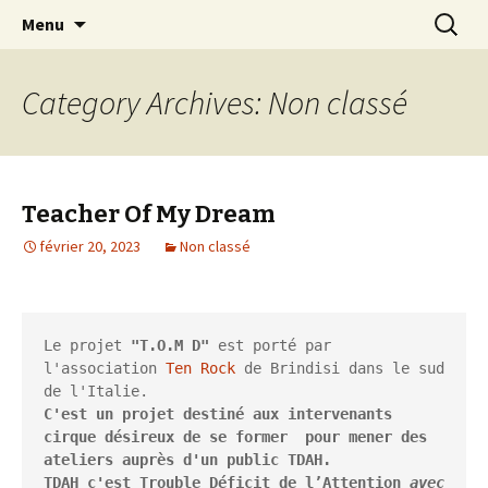
Connexion Humanitaire Bisontine
Skip
Recherc
The Serious Road Trip
Menu
to
content
Category Archives: Non classé
Teacher Of My Dream
février 20, 2023
Non classé
Le projet 
"T.O.M D"
 est porté par 
l'association 
Ten Rock 
de Brindisi dans le sud 
C'est un projet destiné aux intervenants 
cirque désireux de se former  pour mener des 
ateliers auprès d'un public TDAH.
TDAH c'est Trouble Déficit de l’Attention 
avec 