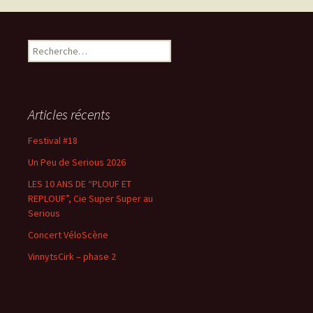
navigation
R
e
c
h
e
Articles récents
r
c
Festival #18
h
Un Peu de Serious 2026
e
r
LES 10 ANS DE “PLOUF ET
REPLOUF”, Cie Super Super au
:
Serious
Concert VéloScène
VinnytsCirk – phase 2