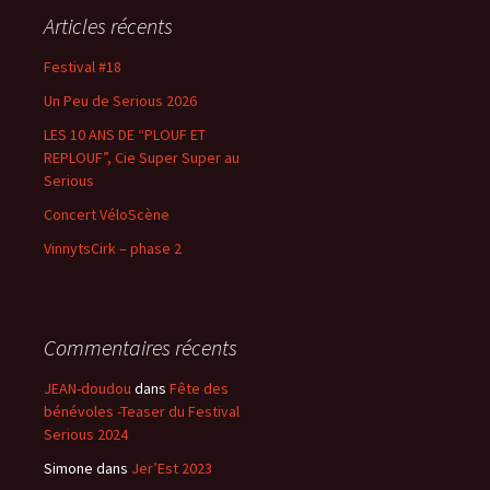
e
Articles récents
r
c
Festival #18
h
Un Peu de Serious 2026
e
r
LES 10 ANS DE “PLOUF ET
REPLOUF”, Cie Super Super au
:
Serious
Concert VéloScène
VinnytsCirk – phase 2
Commentaires récents
JEAN-doudou
dans
Fête des
bénévoles -Teaser du Festival
Serious 2024
Simone
dans
Jer’Est 2023