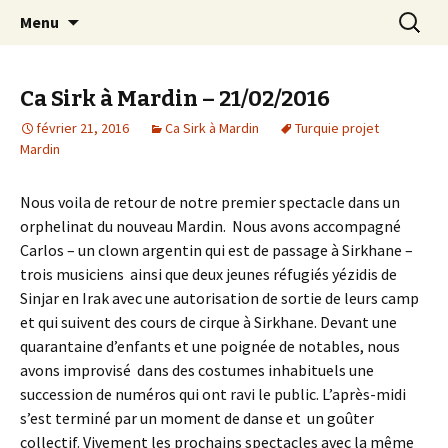
Connexion Humanitaire Bisontine
Skip
Recherc
The Serious Road Trip
Menu
to
content
Ca Sirk à Mardin – 21/02/2016
février 21, 2016
Ca Sirk à Mardin
Turquie projet
Mardin
Nous voila de retour de notre premier spectacle dans un
orphelinat du nouveau Mardin. Nous avons accompagné
Carlos – un clown argentin qui est de passage à Sirkhane –
trois musiciens ainsi que deux jeunes réfugiés yézidis de
Sinjar en Irak avec une autorisation de sortie de leurs camp
et qui suivent des cours de cirque à Sirkhane. Devant une
quarantaine d’enfants et une poignée de notables, nous
avons improvisé dans des costumes inhabituels une
succession de numéros qui ont ravi le public. L’après-midi
s’est terminé par un moment de danse et un goûter
collectif. Vivement les prochains spectacles avec la même